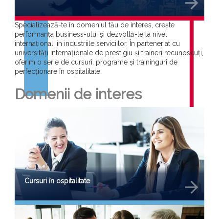
arrow_forward
Specializează-te în domeniul tău de interes, crește
performanța business-ului și dezvoltă-te la nivel
internațional, în industriile serviciilor. În parteneriat cu
universități internaționale de prestigiu și traineri recunoscuți,
oferim o serie de cursuri, programe și traininguri de
perfecționare în ospitalitate.
Domenii de interes
Cursuri în ospitalitate
arrow_forward