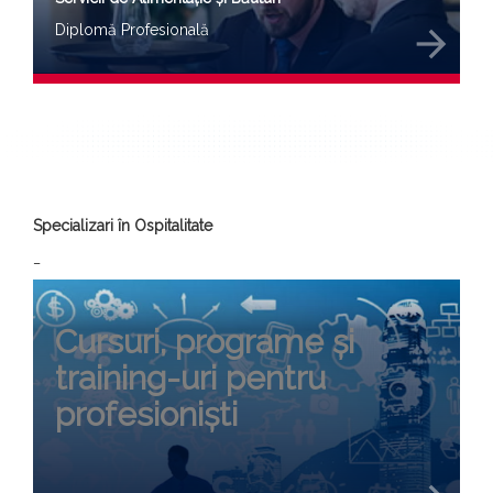
Diplomă Profesională
arrow_forward
Specializari în Ospitalitate
_
Cursuri, programe și
training-uri pentru
profesioniști