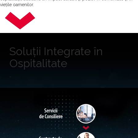
viețile oamenilor.
Soluții Integrate în
Ospitalitate
_