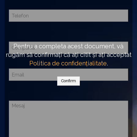
Pentru a completa acest document, vă
rugăm să confirmați că ați citit și ați acceptat
Politica de confidențialitate
.
Confirm