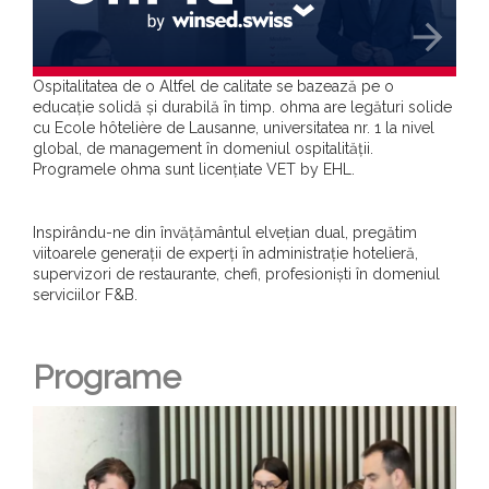
arrow_forward
Ospitalitatea de o Altfel de calitate se bazează pe o
educație solidă și durabilă în timp. ohma are legături solide
cu Ecole hôtelière de Lausanne, universitatea nr. 1 la nivel
global, de management în domeniul ospitalității.
Programele ohma sunt licențiate VET by EHL.
Inspirându-ne din învățământul elvețian dual, pregătim
viitoarele generații de experți în administrație hotelieră,
supervizori de restaurante, chefi, profesioniști în domeniul
serviciilor F&B.
Programe