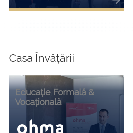
Casa Învățării
_
Educație Formală &
Vocațională