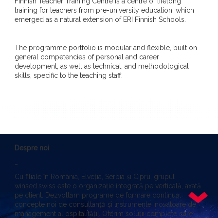
Finnish Teacher Training Centre is a centre of lifelong
training for teachers from pre-university education, which
emerged as a natural extension of ERI Finnish Schools.
The programme portfolio is modular and flexible, built on
general competencies of personal and career
development, as well as technical, and methodological
skills, specific to the teaching staff.
Despre noi
_
Cu filiale în România, Elveția, Serbia și Cipru, grupul
winsed.swiss este o organizație integrată pe verticală, axată
pe client. Dezvoltăm programe de formare continuă,
concepte noi de consultanță și instrumente inovatoare de
management al ospitalității. Oferim soluții complete care