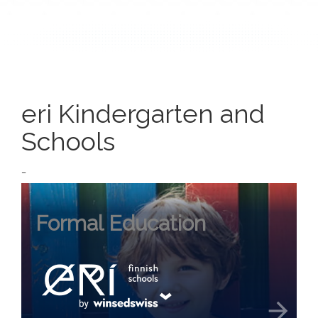
eri Kindergarten and
Schools
_
Formal Education
arrow_forward