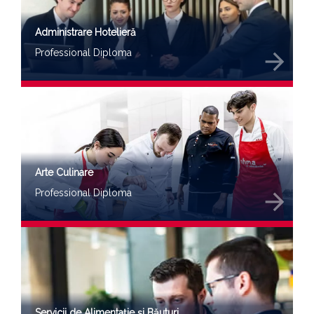
Administrare Hotelieră
Professional Diploma
arrow_forward
Arte Culinare
Professional Diploma
arrow_forward
Servicii de Alimentație și Băuturi