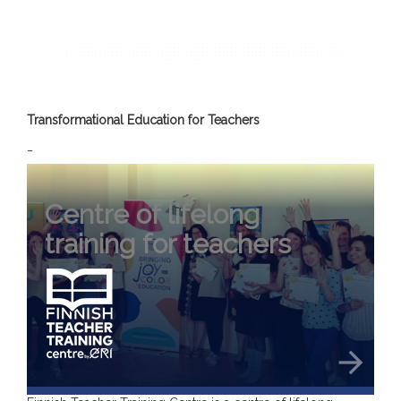
Transformational Education for Teachers
_
Centre of lifelong
training for teachers
arrow_forward