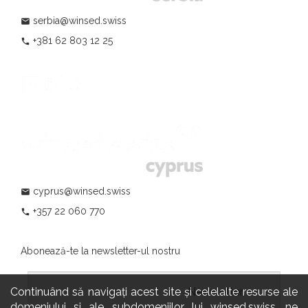
serbia@winsed.swiss
mail
+381 62 803 12 25
phone
cyprus@winsed.swiss
mail
+357 22 060 770
phone
Abonează-te la newsletter-ul nostru
Continuând să navigați acest site și celelalte resurse ale
				                  	Newsletter:

domeniului si ale subdomeniilor lui winsed.swiss, ne