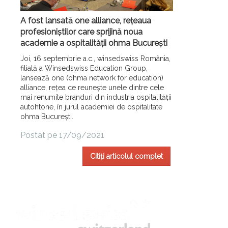
A fost lansată one alliance, rețeaua
profesioniștilor care sprijină noua
academie a ospitalității ohma București
Joi, 16 septembrie a.c., winsedswiss România,
filială a Winsedswiss Education Group,
lansează one (ohma network for education)
alliance, rețea ce reunește unele dintre cele
mai renumite branduri din industria ospitalității
autohtone, în jurul academiei de ospitalitate
ohma București.
Postat pe 17/09/2021
Citiți articolul complet