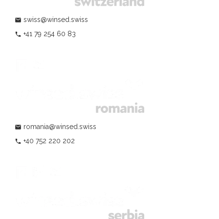
swiss@winsed.swiss
mail
+41 79 254 60 83
phone
romania@winsed.swiss
mail
+40 752 220 202
phone