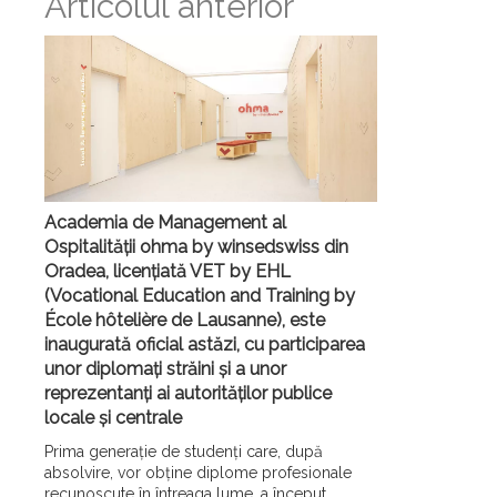
Articolul anterior
Academia de Management al
Ospitalității ohma by winsedswiss din
Oradea, licențiată VET by EHL
(Vocational Education and Training by
École hôtelière de Lausanne), este
inaugurată oficial astăzi, cu participarea
unor diplomați străini și a unor
reprezentanți ai autorităților publice
locale și centrale
Prima generație de studenți care, după
absolvire, vor obține diplome profesionale
recunoscute în întreaga lume, a început