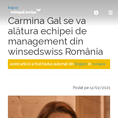
Înapoi
Carmina Gal se va
alătura echipei de
management din
winsedswiss România
acest articol a fost tradus automat din
English
în
română
.
Postat pe 12/02/2021