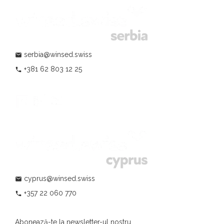
serbia@winsed.swiss
mail
+381 62 803 12 25
phone
cyprus@winsed.swiss
mail
+357 22 060 770
phone
Abonează-te la newsletter-ul nostru