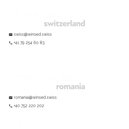
swiss@winsed.swiss
mail
+41 79 254 60 83
phone
romania@winsed.swiss
mail
+40 752 220 202
phone