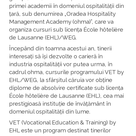
primei academii în domeniul ospitalității din
țară, sub denumirea „Oradea Hospitality
Management Academy (ohma)”, care va
organiza cursuri sub licența École hôtelière
de Lausanne (EHL)/WEG.
Începând din toamna acestui an, tinerii
interesați să își dezvolte o carieră în
industria ospitalității vor putea urma, în
cadrul ohma, cursurile programului VET by
EHL/WEG, la sfârșitul căruia vor obține
diplome de absolvire certificate sub licența
École hôtelière de Lausanne (EHL), cea mai
prestigioasă instituție de învățământ în
domeniul ospitalității din lume.
VET (Vocational Education & Training) by
EHL este un program destinat tinerilor