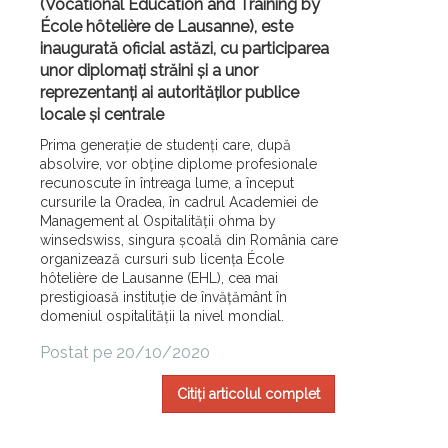
(Vocational Education and Training by
École hôtelière de Lausanne), este
inaugurată oficial astăzi, cu participarea
unor diplomați străini și a unor
reprezentanți ai autorităților publice
locale și centrale
Prima generație de studenți care, după
absolvire, vor obține diplome profesionale
recunoscute în întreaga lume, a început
cursurile la Oradea, în cadrul Academiei de
Management al Ospitalității ohma by
winsedswiss, singura școală din România care
organizează cursuri sub licența École
hôtelière de Lausanne (EHL), cea mai
prestigioasă instituție de învățământ în
domeniul ospitalității la nivel mondial.
Postat pe 20/10/2020
Citiți articolul complet