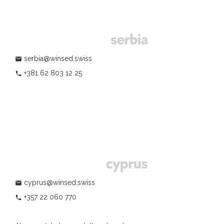
serbia@winsed.swiss
mail
+381 62 803 12 25
phone
cyprus@winsed.swiss
mail
+357 22 060 770
phone