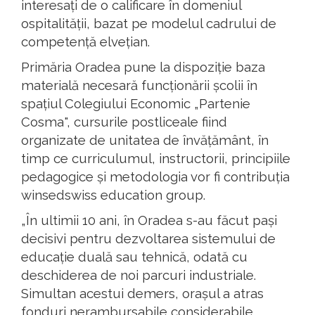
interesați de o calificare în domeniul
ospitalității, bazat pe modelul cadrului de
competență elvețian.
Primăria Oradea pune la dispoziție baza
materială necesară funcționării școlii în
spațiul Colegiului Economic „Partenie
Cosma", cursurile postliceale fiind
organizate de unitatea de învățământ, în
timp ce curriculumul, instructorii, principiile
pedagogice și metodologia vor fi contribuția
winsedswiss education group.
„În ultimii 10 ani, în Oradea s-au făcut pași
decisivi pentru dezvoltarea sistemului de
educație duală sau tehnică, odată cu
deschiderea de noi parcuri industriale.
Simultan acestui demers, orașul a atras
fonduri nerambursabile considerabile