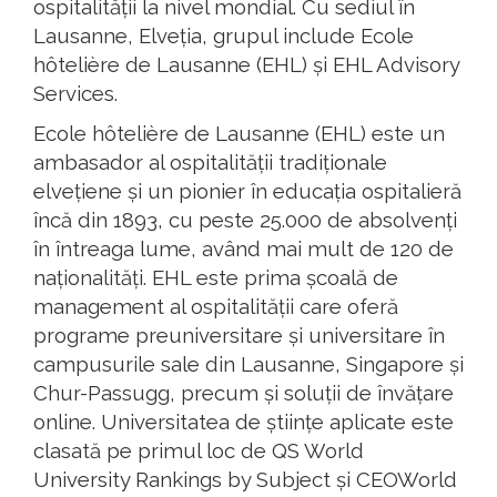
ospitalității la nivel mondial. Cu sediul în
Lausanne, Elveția, grupul include Ecole
hôtelière de Lausanne (EHL) și EHL Advisory
Services.
Ecole hôtelière de Lausanne (EHL) este un
ambasador al ospitalității tradiționale
elvețiene și un pionier în educația ospitalieră
încă din 1893, cu peste 25.000 de absolvenți
în întreaga lume, având mai mult de 120 de
naționalități. EHL este prima școală de
management al ospitalității care oferă
programe preuniversitare și universitare în
campusurile sale din Lausanne, Singapore și
Chur-Passugg, precum și soluții de învățare
online. Universitatea de științe aplicate este
clasată pe primul loc de QS World
University Rankings by Subject și CEOWorld