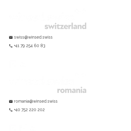
swiss@winsed.swiss
mail
+41 79 254 60 83
phone
romania@winsed.swiss
mail
+40 752 220 202
phone