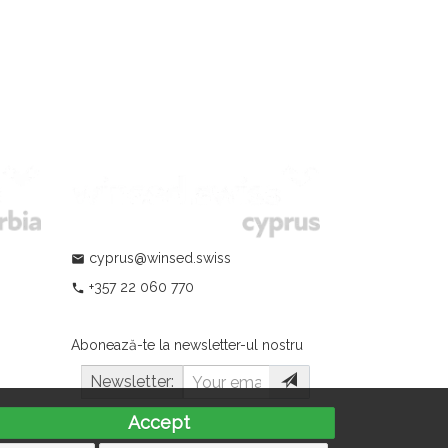
cyprus@winsed.swiss
mail
+357 22 060 770
phone
Abonează-te la newsletter-ul nostru
Newsletter:
Accept