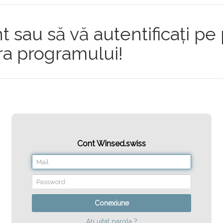
t sau să vă autentificați pe
ra programului!
Cont Winsed.swiss
Conexiune
Ați uitat parola ?