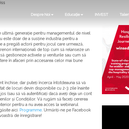
iss
Despre Noi
Educație
INVEST
Talen
 ultimă generație pentru managementul de nivel
nu este doar de a susține industria pentru a
e a pregăti actorii pentru jocul care urmează,
antrenori internaționali de top cum să relanseze un
ă gestioneze activele și veniturile sau cum să
tere în afaceri prin accesarea celor mai bune
t închise, dar puteți încerca întotdeauna să vă
at de locuri devin disponibile cu 2-3 zile înainte
jos (sau să vă autentificați dacă aveți deja un cont
nilor și Condițiilor. Vă rugăm să faceți cererea
rior pentru a nu avea acces la webinarul
ăsite aici:
Programme
. Urmăriți-ne pe Facebook
oastră de înregistrare!