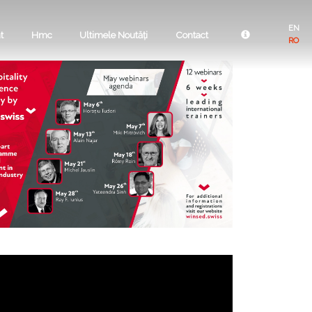
EN
t
Hmc
Ultimele Noutăți
Contact
RO