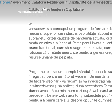
Home
/
eveniment: Călătoria Rezilienței în Ospitalitate de la winsedsw
Călătoria Rezilienței în Ospitalitate
w
winsedswiss a conceput un program de formare de
mediu și superior din industria ospitalității. Scopul 
supraviețui crizei cauzate de pandemia actuală, ci d
odată ce criza s-a încheiat. Participanții învață cu 
brand tradițional, cum să resegmenteze piața, cum s
folosească urmările unei crize pentru a genera creș
resurse umane de pe piață.
Programul este acum complet vândut, înscrierile sun
înregistrați pentru următorul webinar! Un număr limit
de fiecare webinar - vă rugăm să vă înregistrați mai 
la winsedswiss) și să aplicați după acceptarea Terme
dumneavoastră cu minimum o zi după webinarul ante
precedent. Datele webinarurilor și subiectele pot fi g
pentru a fi primii care află despre opțiunile dumneav