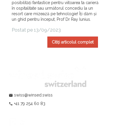
posibilități fantastice pentru viitoarea ta carieră
în ospitalitate sau următorul concediu la un
resort care mizează pe tehnologie! Îți dăm și
un ghid pentru început, Prof Dr Ray Iunius.
Postat pe 13/09/2023
Citiți articolul complet
swiss@winsed.swiss
mail
+41 79 254 60 83
phone