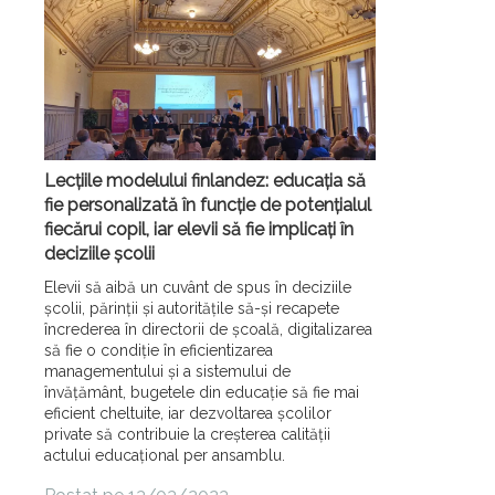
Lecțiile modelului finlandez: educația să
fie personalizată în funcție de potențialul
fiecărui copil, iar elevii să fie implicați în
deciziile școlii
Elevii să aibă un cuvânt de spus în deciziile
școlii, părinții și autoritățile să-și recapete
încrederea în directorii de școală, digitalizarea
să fie o condiție în eficientizarea
managementului și a sistemului de
învățământ, bugetele din educație să fie mai
eficient cheltuite, iar dezvoltarea școlilor
private să contribuie la creșterea calității
actului educațional per ansamblu.