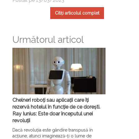
Postat pe 13/03/2023
Citiți articolul complet
Următorul articol
Chelneri roboți sau aplicații care îți
rezervă hotelul în funcție de ce dorești.
Ray Iunius: Este doar începutul unei
revoluții
Dacă revoluția este gândire transpusă în
acțiune, atunci imaginează-ți o lume de