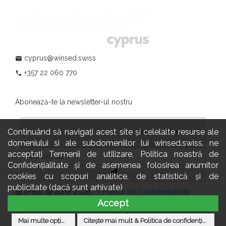
cyprus@winsed.swiss
mail
+357 22 060 770
phone
Abonează-te la newsletter-ul nostru
Continuând să navigați acest site și celelalte resurse ale
				                  	Newsletter:

domeniului si ale subdomeniilor lui winsed.swiss, ne
acceptați Termenii de utilizare, Politica noastră de
Confidențialitate și de asemenea folosirea anumitor
cookies cu scopuri analitice, de statistică și de
publicitate (dacă sunt arhivate)
Drept de autor 2026 -
Politica de Confidențialitate
copyright
Accept
Site-ul & datele sunt găzduite și administrate de
Grupul
Educațional Winsed.swiss (WEG) SA
Mai multe opțiuni
Citește mai mult & Politica de confidențialitate