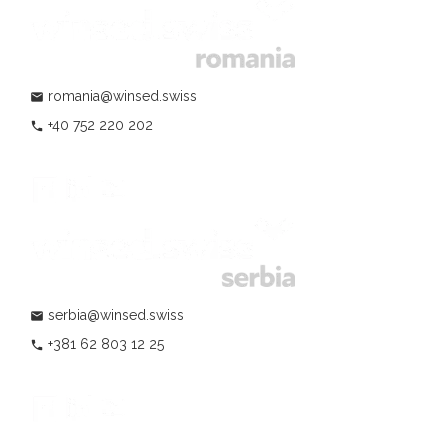
romania@winsed.swiss
mail
+40 752 220 202
phone
serbia@winsed.swiss
mail
+381 62 803 12 25
phone