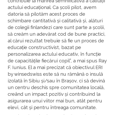
contribuie la mărirea semnificativă a calității
actului educațional. Ca școli pilot, avem
datoria să pilotăm acest proces de
schimbare cantitativă și calitativă și, alături
de colegii finlandezi care sunt parte a școlii,
să creăm un adevărat cod de bune practici,
al cărui rezultat trebuie să fie un proces de
educație constructivist, bazat pe
personalizarea actului educativ, în funcție
de capacitățile fiecărui copil”, a mai spus Ray
F. Iunius. El a mai precizat că obiectivul ERI
by winsedswiss este să nu rămână o insulă
izolată în Sibiu și/sau în Brașov, ci să devină
un centru deschis spre comunitatea locală,
creând un impact pozitiv și contribuind la
asigurarea unui viitor mai bun, atât pentru
elevi, cât și pentru întreaga comunitate.