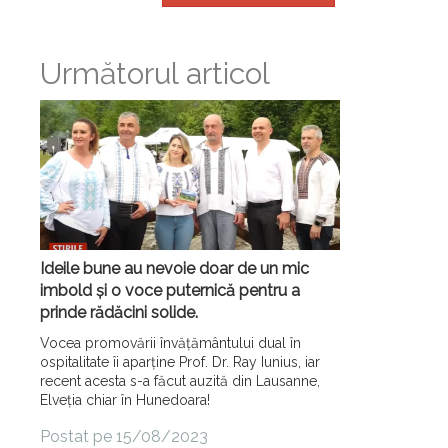
Următorul articol
Ideile bune au nevoie doar de un mic
imbold și o voce puternică pentru a
prinde rădăcini solide.
Vocea promovării învățământului dual în
ospitalitate îi aparține Prof. Dr. Ray Iunius, iar
recent acesta s-a făcut auzită din Lausanne,
Elveția chiar în Hunedoara!
Postat pe 15/08/2023