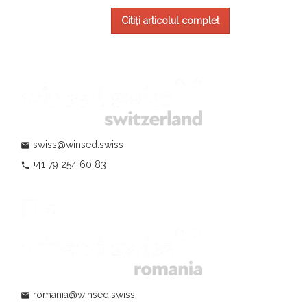
Citiți articolul complet
swiss@winsed.swiss
mail
+41 79 254 60 83
phone
romania@winsed.swiss
mail