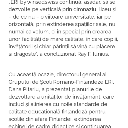
„ERI by winsedswiss continuă, așadar, să se
dezvolte pe verticală prin gimnaziu, liceu și
– de ce nu – o viitoare universitate, iar pe
orizontală, prin extinderea spațiilor sale, nu
numai ca volum, ci în special prin crearea
unor facilități de mare calitate, în care copiii,
învățătorii și chiar părinții să vină cu plăcere
și dragoste”, a concluzionat Ray F. Iunius.
Cu această ocazie, directorul general al
Grupului de Școli Româno-Finlandeze ERI,
Dana Pitariu, a prezentat planurile de
dezvoltare a unităților de învățământ, care
includ și alinierea cu noile standarde de
calitate educațională finlandeză pentru
școlile din afara Finlandei, extinderea
echipei de cadre didactice și continuarea