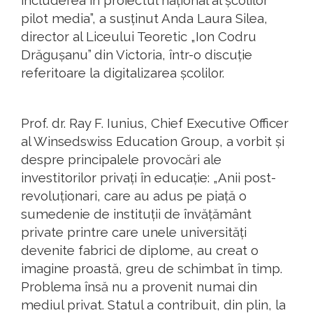
includerea în proiectul național al școlilor
pilot media”, a susținut Anda Laura Silea,
director al Liceului Teoretic „Ion Codru
Drăgușanu” din Victoria, într-o discuție
referitoare la digitalizarea școlilor.
Prof. dr. Ray F. Iunius, Chief Executive Officer
al Winsedswiss Education Group, a vorbit și
despre principalele provocări ale
investitorilor privați în educație: „Anii post-
revoluționari, care au adus pe piață o
sumedenie de instituții de învățământ
private printre care unele universități
devenite fabrici de diplome, au creat o
imagine proastă, greu de schimbat în timp.
Problema însă nu a provenit numai din
mediul privat. Statul a contribuit, din plin, la