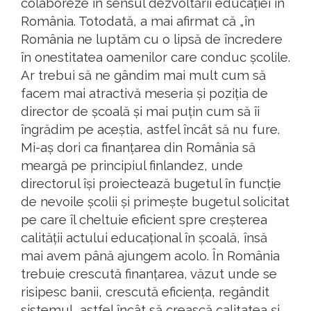
colaboreze în sensul dezvoltării educației în
România. Totodată, a mai afirmat că „în
România ne luptăm cu o lipsă de încredere
în onestitatea oamenilor care conduc școlile.
Ar trebui să ne gândim mai mult cum să
facem mai atractivă meseria și poziția de
director de școală și mai puțin cum să îi
îngrădim pe aceștia, astfel încât să nu fure.
Mi-aș dori ca finanțarea din România să
meargă pe principiul finlandez, unde
directorul își proiectează bugetul în funcție
de nevoile școlii și primește bugetul solicitat
pe care îl cheltuie eficient spre creșterea
calității actului educațional în școală, însă
mai avem până ajungem acolo. În România
trebuie crescută finanțarea, văzut unde se
risipesc banii, crescută eficiența, regândit
sistemul, astfel încât să crească calitatea și