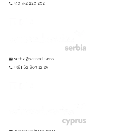
+40 752 220 202
phone
serbia@winsed.swiss
mail
+381 62 803 12 25
phone