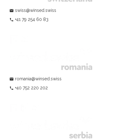
swiss@winsed.swiss
mail
+41 79 254 60 83
phone
romania@winsed.swiss
mail
+40 752 220 202
phone