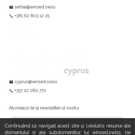
serbia@winsed.swiss
mail
+381 62 803 12 25
phone
cyprus@winsed.swiss
mail
+357 22 060 770
phone
Abonează-te la newsletter-ul nostru
Continuând să navigați acest site și celelalte resurse ale
				                  	Newsletter:

domeniului si ale subdomeniilor lui winsed.swiss, ne