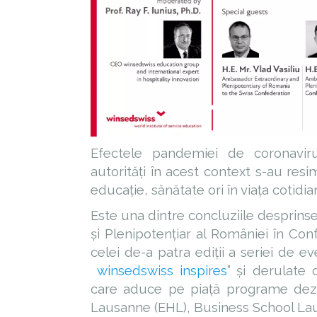
Efectele pandemiei de coronaviru
autorități în acest context s-au resi
educație, sănătate ori în viața cotidi
Este una dintre concluziile desprins
și Plenipotențiar al României în Confe
celei de-a patra ediții a seriei de
winsedswiss inspires
” și derulate
care aduce pe piață programe dezv
Lausanne (EHL), Business School Lausa