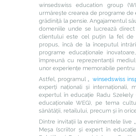
winsedswiss education group (WE
urmărește crearea de programe de ed
grădiniță la pensie. Angajamentul său 
domeniile unde se lucrează direct 
clientului este cel puțin la fel d
propus, încă de la începutul intrării
programe educaționale inovatoare,
împreună cu reprezentanții mediului
unor experiențe memorabile pentru c
Astfel, programul „
winsedswiss insp
experți naționali și internaționali
expertul în educație Radu Szekely 
educaționale WEG), pe tema culturii
sănătății, retailului, precum și în orice
Dintre invitații la evenimentele live „
Meșa (scriitor și expert în educați