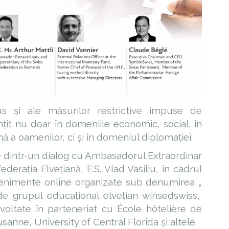
s și ale măsurilor restrictive impuse de
mțit nu doar în domeniile economic, social, în
ană a oamenilor, ci și în domeniul diplomației.
e dintr-un dialog cu Ambasadorul Extraordinar
derația Elvețiană, E.S. Vlad Vasiliu, în cadrul
 evenimente online organizate sub denumirea „
 de grupul educațional elvețian winsedswiss,
oltate în parteneriat cu École hôtelière de
nne, University of Central Florida și altele.