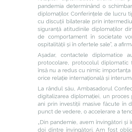
pandemia determinând o schimbare l
diplomaților. Conferințele de lucru t
cu discuții bilaterale prin intermediu
siguranță atitudinile diplomaților d
de comportament în societate vor 
ospitalității și în ofertele sale”, a a
Așadar, contactele diplomatice 
protocolare, protocolul diplomatic f
însă nu a redus cu nimic importanța c
orice relație internațională și interum
La rândul său, Ambasadorul Confede
digitalizarea diplomației, un proces
ani prin investiții masive făcute î
punct de vedere, o accelerare a tendin
„Din pandemie, avem învingători și în
doi dintre învingători. Am fost obl