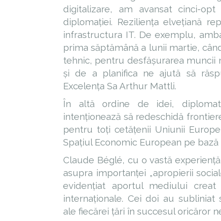
digitalizare, am avansat cinci-opt 
diplomației. Reziliența elvețiană rep
infrastructura IT. De exemplu, amb
prima săptămână a lunii martie, când
tehnic, pentru desfășurarea muncii 
și de a planifica ne ajută să răs
Excelența Sa Arthur Mattli.
În altă ordine de idei, diploma
intenționează să redeschidă frontier
pentru toți cetățenii Uniunii Europen
Spațiul Economic European pe bază d
Claude Béglé, cu o vastă experiență d
asupra importanței „apropierii sociale
evidențiat aportul mediului creat p
internaționale. Cei doi au subliniat 
ale fiecărei țări în succesul oricăror n