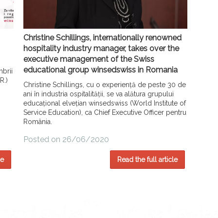
Christine Schillings, internationally renowned
hospitality industry manager, takes over the
executive management of the Swiss
educational group winsedswiss in Romania
mbrii
R.)
Christine Schillings, cu o experiență de peste 30 de
ani în industria ospitalității, se va alătura grupului
educațional elvețian winsedswiss (World Institute of
Service Education), ca Chief Executive Officer pentru
România.
Posted on 26/06/2020
le
Read the full article