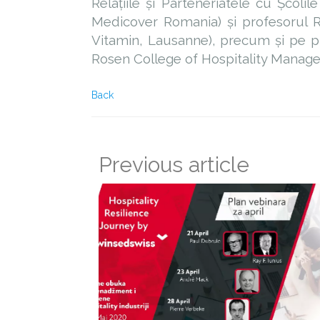
Relațiile și Parteneriatele cu Școl
Medicover Romania) și profesorul Ro
Vitamin, Lausanne), precum și pe 
Rosen College of Hospitality Managem
Back
Previous article