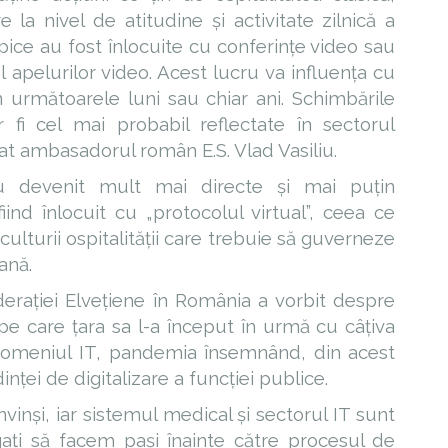
a nivel de atitudine și activitate zilnică a
ipice au fost înlocuite cu conferințe video sau
l apelurilor video. Acest lucru va influența cu
in următoarele luni sau chiar ani. Schimbările
fi cel mai probabil reflectate în sectorul
firmat ambasadorul român E.S. Vlad Vasiliu.
au devenit mult mai directe și mai puțin
iind înlocuit cu „protocolul virtual”, ceea ce
ulturii ospitalității care trebuie să guverneze
ană.
rației Elvețiene în România a vorbit despre
 pe care țara sa l-a început în urmă cu câțiva
n domeniul IT, pandemia însemnând, din acest
ței de digitalizare a funcției publice.
vinși, iar sistemul medical și sectorul IT sunt
igați să facem pași înainte către procesul de