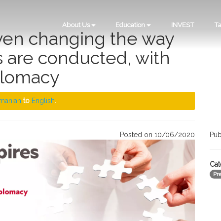
About Us
Education
INVEST
Ta
ven changing the way
s are conducted, with
plomacy
manian
to
English
.
Posted on 10/06/2020
Pub
Cat
Pr