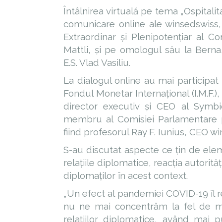
Întâlnirea virtuală pe tema „Ospitali
comunicare online ale winsedswiss, 
Extraordinar și Plenipotențiar al Co
Mattli, și pe omologul său la Berna
E.S. Vlad Vasiliu.
La dialogul online au mai participat 
Fondul Monetar Internațional (I.M.F.),
director executiv și CEO al Symbi
membru al Comisiei Parlamentare p
fiind profesorul Ray F. Iunius, CEO 
S-au discutat aspecte ce țin de eleme
relațiile diplomatice, reacția autorită
diplomaților în acest context.
„Un efect al pandemiei COVID-19 îl r
nu ne mai concentrăm la fel de mul
relațiilor diplomatice, având mai pu