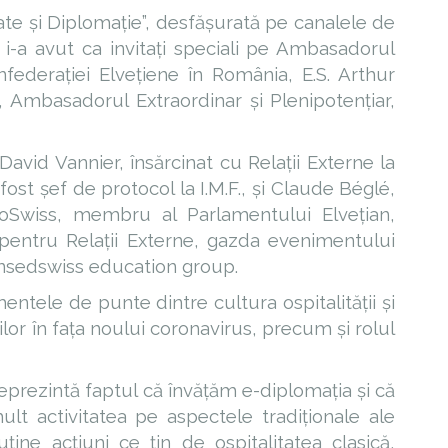
tate și Diplomație”, desfășurată pe canalele de
i-a avut ca invitați speciali pe Ambasadorul
nfederației Elvețiene în România, E.S. Arthur
, Ambasadorul Extraordinar și Plenipotențiar,
David Vannier, însărcinat cu Relații Externe la
 fost șef de protocol la I.M.F., și Claude Béglé,
oSwiss, membru al Parlamentului Elvețian,
entru Relații Externe, gazda evenimentului
winsedswiss education group.
ntele de punte dintre cultura ospitalității și
ților în fața noului coronavirus, precum și rolul
eprezintă faptul că învățăm e-diplomația și că
t activitatea pe aspectele tradiționale ale
ține acțiuni ce țin de ospitalitatea clasică,