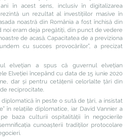
ani în acest sens, inclusiv în digitalizarea
rezintă un rezultat al investițiilor masive în
asada noastră din România a fost închisă din
 noi eram deja pregătiți, din punct de vedere
noastre de acasă. Capacitatea de a previziona
pundem cu succes provocărilor”, a precizat
tul elvețian a spus că guvernul elvețian
ele Elveției începând cu data de 15 iunie 2020
e, dar și pentru cetățenii celorlalte țări din
e reciprocitate.
iplomatică în peste o sută de țări, a insistat
” în relațiile diplomatice, iar David Vannier a
e baza culturii ospitalității în negocierile
semnificația cunoașterii tradiților protocolare
egocieri.