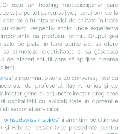
G) este un holding multidisciplinar care
ucație pe tot parcursul vieții unui om, de la
este de a furniza servicii de calitate în toate
cu clienți, respectiv acolo unde experiența
e importantă ca produsul primit. Grupul și-a
 sale pe piață, în luna aprilie a.c., să ofere
 să stimuleze creativitatea și să găsească
 de afaceri soluții care să sprijine crearea
lienți.
ires
” a însemnat o serie de conversații live cu
, moderate de profesorul Ray F. Iunius și de
(director general adjunct/director programe
 ospitalității cu aplicabilitate în domeniile
 alt sector al serviciilor.
winsedswiss inspires
” îi amintim pe Olimpia
e) și Fabrice Tessier (vice-președinte pentru