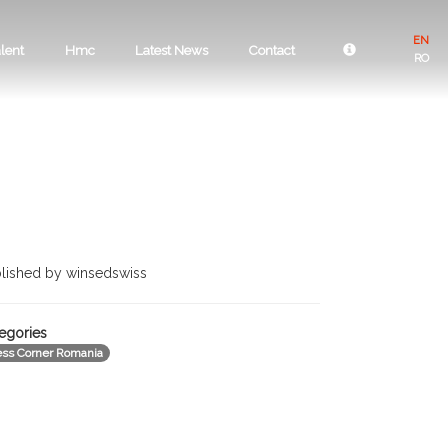
EN
lent
Hmc
Latest News
Contact
RO
lished by winsedswiss
egories
ess Corner Romania