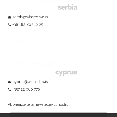
serbia@winsed.swiss
mail
+381 62 803 12 25
phone
cyprus@winsed.swiss
mail
+357 22 060 770
phone
Abonează-te la newsletter-ul nostru