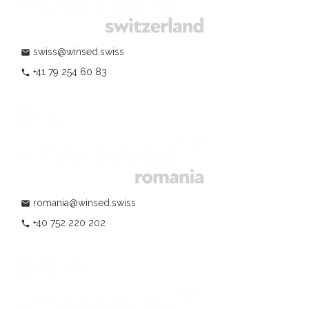
swiss@winsed.swiss
mail
+41 79 254 60 83
phone
romania@winsed.swiss
mail
+40 752 220 202
phone