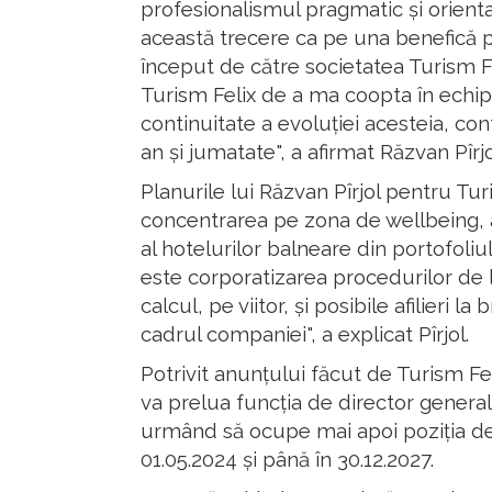
profesionalismul pragmatic și orienta
această trecere ca pe una benefică p
început de către societatea Turism Fel
Turism Felix de a ma coopta în echip
continuitate a evoluției acesteia, c
an și jumatate", a afirmat Răzvan Pîrjo
Planurile lui Răzvan Pîrjol pentru Tu
concentrarea pe zona de wellbeing, 
al hotelurilor balneare din portofoliul
este corporatizarea procedurilor de l
calcul, pe viitor, și posibile afilieri l
cadrul companiei", a explicat Pîrjol.
Potrivit anunțului făcut de Turism Fel
va prelua funcția de director general 
urmând să ocupe mai apoi poziția de
01.05.2024 și până în 30.12.2027.