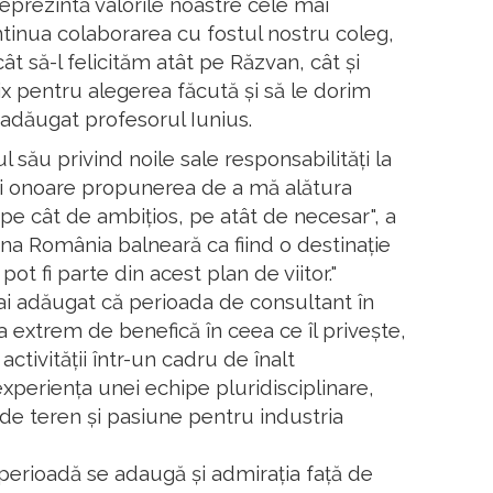
a reprezintă valorile noastre cele mai
tinua colaborarea cu fostul nostru coleg,
t să-l felicităm atât pe Răzvan, cât și
ix pentru alegerea făcută și să le dorim
a adăugat profesorul Iunius.
 său privind noile sale responsabilități la
și onoare propunerea de a mă alătura
t pe cât de ambițios, pe atât de necesar", a
una România balneară ca fiind o destinație
ot fi parte din acest plan de viitor."
mai adăugat că perioada de consultant în
 extrem de benefică în ceea ce îl privește,
tivității într-un cadru de înalt
xperiența unei echipe pluridisciplinare,
 de teren și pasiune pentru industria
perioadă se adaugă și admirația față de