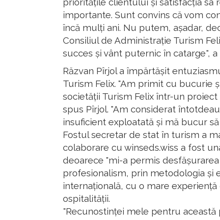
prioritățile clientului și satisfacția s
importante. Sunt convins că vom con
încă mulți ani. Nu putem, așadar, decâ
Consiliul de Administrație Turism Fel
succes și vânt puternic în catarge", 
Răzvan Pîrjol a împărtășit entuziasmul
Turism Felix. "Am primit cu bucurie 
societății Turism Felix într-un proiec
spus Pîrjol. "Am considerat întotdea
insuficient exploatată și mă bucur să p
Fostul secretar de stat în turism a 
colaborare cu winseds.wiss a fost una
deoarece "mi-a permis desfășurarea ac
profesionalism, prin metodologia și e
internațională, cu o mare experiență
ospitalității.
"Recunostinței mele pentru această 