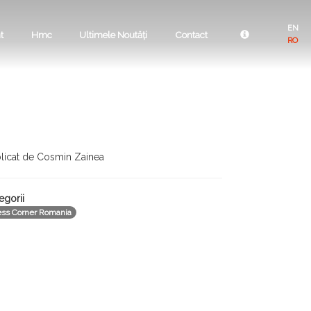
EN
t
Hmc
Ultimele Noutăți
Contact
RO
licat de Cosmin Zainea
egorii
ess Corner Romania