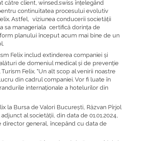
t către client, winsed.swiss înțelegând
entru continuitatea procesului evolutiv
ix. Astfel, viziunea conducerii societății
a sa manageriala certifică dorința de
onform planului început acum mai bine de un
l.
rism Felix includ extinderea companiei și
alături de domeniul medical și de prevenție
 Turism Felix. "Un alt scop al venirii noastre
ucru din cadrul companiei. Vor fi luate în
a brandurile internaționale a hotelurilor din
ix la Bursa de Valori București, Răzvan Pîrjol
adjunct al societății, din data de 01.01.2024,
 director general, începând cu data de