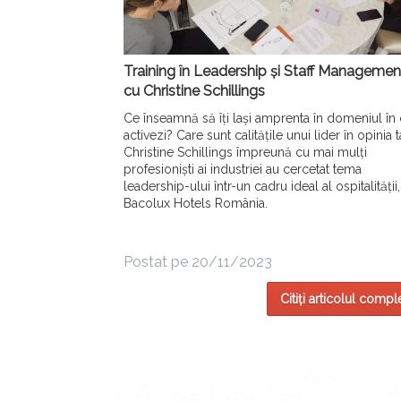
Training în Leadership și Staff Managemen
cu Christine Schillings
Ce înseamnă să îți lași amprenta în domeniul în
activezi? Care sunt calitățile unui lider în opinia 
Christine Schillings împreună cu mai mulți
profesioniști ai industriei au cercetat tema
leadership-ului într-un cadru ideal al ospitalității,
Bacolux Hotels România.
Postat pe 20/11/2023
Citiți articolul compl