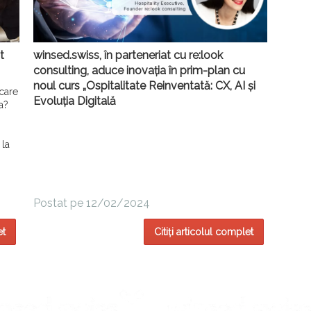
t
winsed.swiss, în parteneriat cu re:look
consulting, aduce inovația în prim-plan cu
noul curs „Ospitalitate Reinventată: CX, AI și
 care
Evoluția Digitală
ta?
 la
Postat pe 12/02/2024
et
Citiți articolul complet