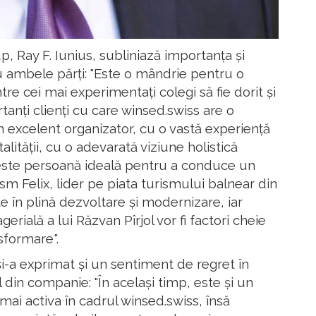
 Ray F. Iunius, subliniază importanța și
u ambele părți: "Este o mândrie pentru o
e cei mai experimentați colegi să fie dorit și
tanți clienți cu care winsed.swiss are o
 excelent organizator, cu o vastă experiență
alității, cu o adevarată viziune holistică
 este persoană ideală pentru a conduce un
m Felix, lider pe piata turismului balnear din
e în plină dezvoltare și modernizare, iar
rială a lui Răzvan Pîrjol vor fi factori cheie
nsformare".
i-a exprimat și un sentiment de regret în
 din companie: "În același timp, este și un
ai activa în cadrul winsed.swiss, însă