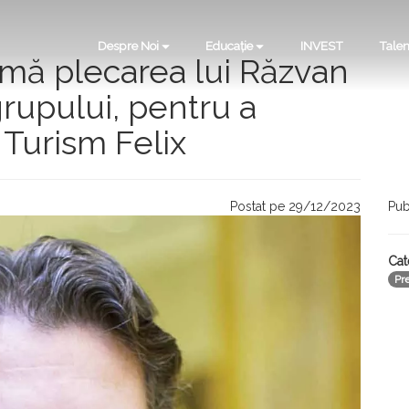
Despre Noi
Educație
INVEST
Talen
rmă plecarea lui Răzvan
 grupului, pentru a
Turism Felix
Postat pe 29/12/2023
Pub
Cat
Pr