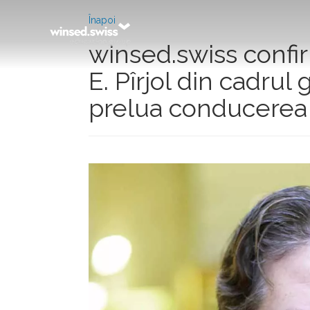
Înapoi
winsed.swiss confi
E. Pîrjol din cadrul
prelua conducerea 