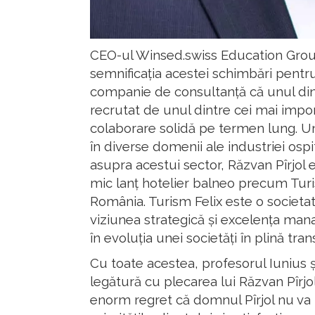
CEO-ul Winsed.swiss Education Group,
semnificația acestei schimbări pentr
companie de consultanță că unul dintr
recrutat de unul dintre cei mai impor
colaborare solidă pe termen lung. Un
în diverse domenii ale industriei ospit
asupra acestui sector, Răzvan Pîrjol
mic lanț hotelier balneo precum Turis
România. Turism Felix este o societat
viziunea strategică și excelența manage
în evoluția unei societăți în plină tra
Cu toate acestea, profesorul Iunius ș
legătură cu plecarea lui Răzvan Pîrjol
enorm regret că domnul Pîrjol nu va m