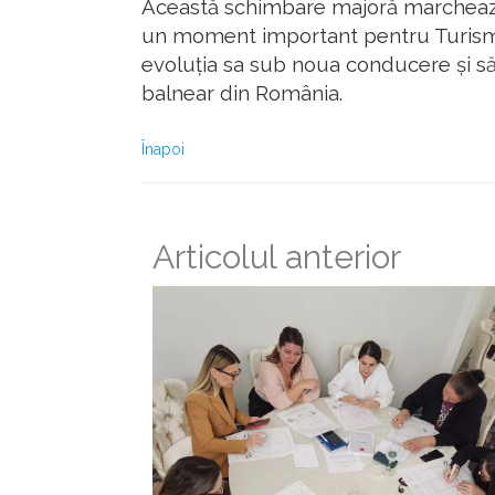
Această schimbare majoră marchează o
un moment important pentru Turism 
evoluția sa sub noua conducere și să 
balnear din România.
Înapoi
Articolul anterior