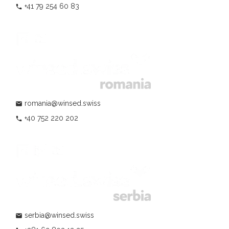
+41 79 254 60 83
phone
romania@winsed.swiss
mail
+40 752 220 202
phone
serbia@winsed.swiss
mail