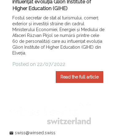
influențat evoluția Glion Institute of
Higher Education (GIHE)
Fostul secretar de stat al turismului, comerț
exterior și investiții străine din cadrul
Ministerului Economiei, Energiei și Mediului de
Afaceri Răzvan Pîrjol se numără printre cele
60 de personalități care au influențat evoluția
Glion Institute of Higher Education (GIHE) din
Elveția.
Posted on 22/07/2022
Read the full article
swiss@winsed.swiss
mail