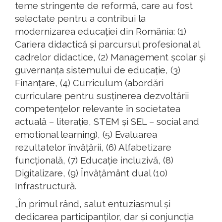
teme stringente de reformă, care au fost
selectate pentru a contribui la
modernizarea educației din România: (1)
Cariera didactică și parcursul profesional al
cadrelor didactice, (2) Management școlar și
guvernanța sistemului de educație, (3)
Finanțare, (4) Curriculum (abordări
curriculare pentru susținerea dezvoltării
competențelor relevante în societatea
actuală – literație, STEM și SEL – social and
emotional learning), (5) Evaluarea
rezultatelor învățării, (6) Alfabetizare
funcțională, (7) Educație incluzivă, (8)
Digitalizare, (9) Învățământ dual (10)
Infrastructură.
„În primul rând, salut entuziasmul și
dedicarea participanților, dar și conjuncția