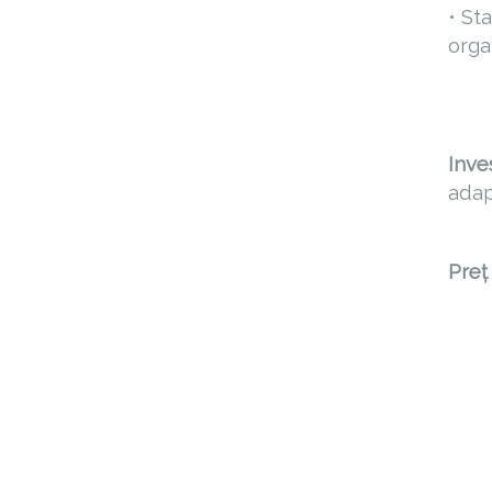
• St
orga
Inve
adap
Preț 