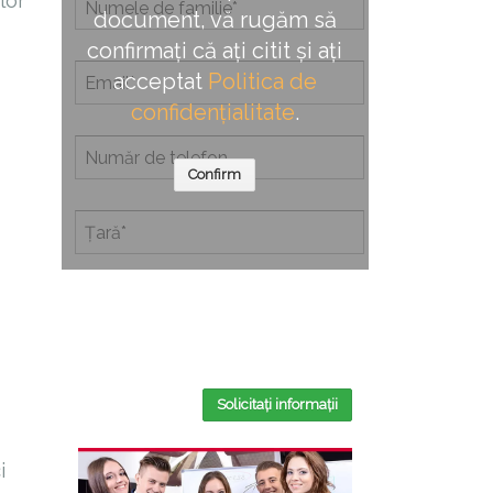
lor
document, vă rugăm să
confirmați că ați citit și ați
acceptat
Politica de
confidențialitate
.
Confirm
Completând acest formular, confirmați
că ați citit și ați acceptat
Politica de
confidențialitate
.
Solicitați informații
i