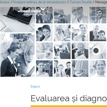
Acasă
/
Învățare extinsă de la winsedswiss
/
Cursuri Scurte
/ Managem
Înapoi
Evaluarea și diagno