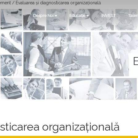
ent / Evaluarea și diagnosticarea organizațională
Despre Noi
Educație
INVEST
Talen
sticarea organizațională