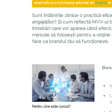
acest articol a fost tradus automat din
English
în
Sunt întâlnirile zilnice o practică ef
angajaților? Și cum reflectă MVV-ul
întrebări care vor apărea când efectu
metode să folosești pentru a obține 
face ca brandul tău să funcționeze.
Bene
I
U
n
Pentru cine este cursul?