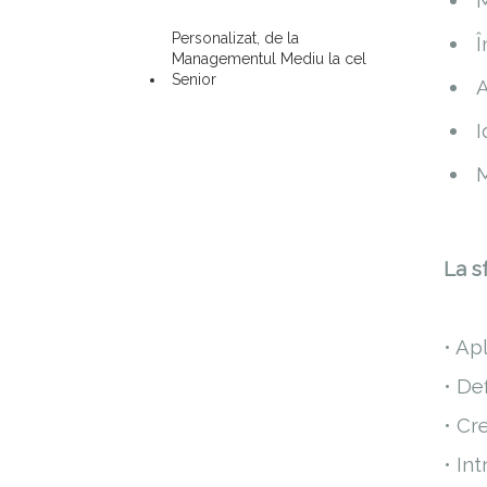
M
Personalizat, de la
Î
Managementul Mediu la cel
Senior
A
I
M
La sf
• Ap
• Def
• Cr
• In