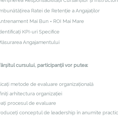
enținerea Responsabilității Cursanților și Instructori
mbunătățirea Ratei de Retenție a Angajaților
ntrenament Mai Bun = ROI Mai Mare
dentificați KPI-uri Specifice
ăsurarea Angajamentului
ârșitul cursului, participanții vor putea:
licați metode de evaluare organizațională
iniți arhitectura organizației
eați procesul de evaluare
troduceți conceptul de leadership în anumite practic