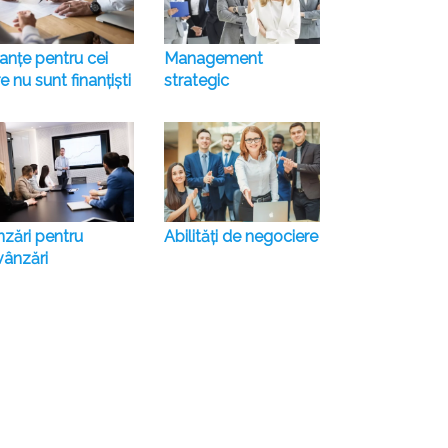
anțe pentru cei
Management
e nu sunt finanțiști
strategic
nzări pentru
Abilități de negociere
vânzări