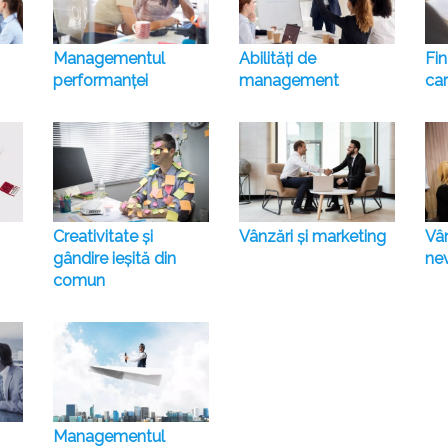
Managementul
Abilități de
Fin
performanței
management
car
Creativitate și
Vânzări și marketing
Vâ
gândire ieșită din
ne
comun
Managementul