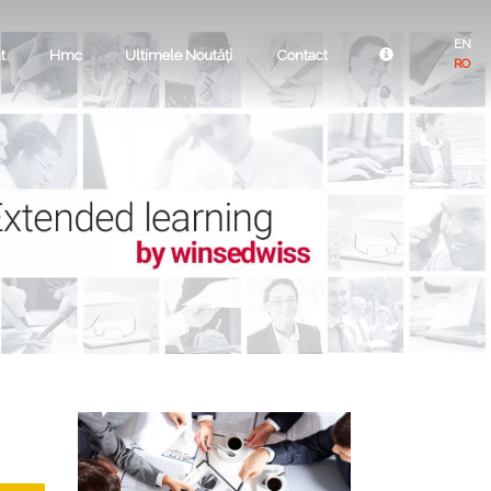
EN
t
Hmc
Ultimele Noutăți
Contact
RO