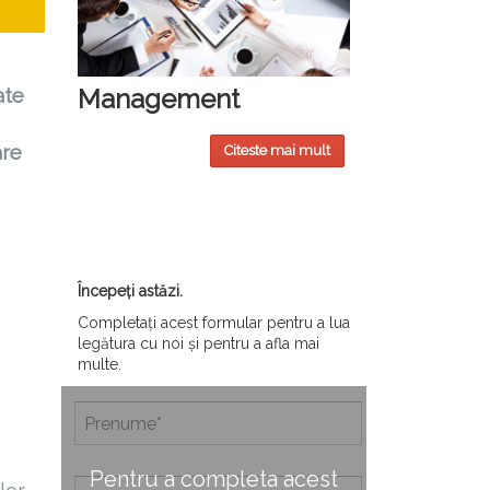
Management
ate
are
Citeste mai mult
Începeți astăzi.
Completați acest formular pentru a lua
legătura cu noi și pentru a afla mai
multe.
Pentru a completa acest