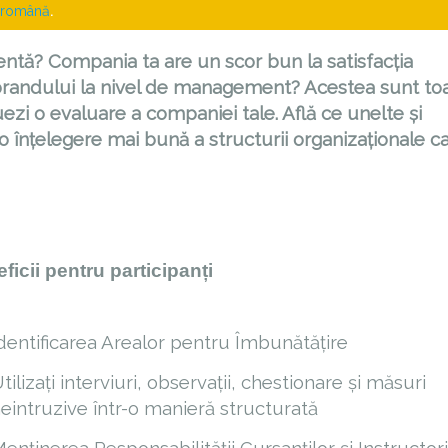
română
.
icientă? Compania ta are un scor bun la satisfacția
 brandului la nivel de management? Acestea sunt to
ezi o evaluare a companiei tale. Află ce unelte și
o înțelegere mai bună a structurii organizaționale c
ficii pentru participanți
dentificarea Arealor pentru Îmbunătățire
tilizați interviuri, observații, chestionare și măsuri
eintruzive într-o manieră structurată