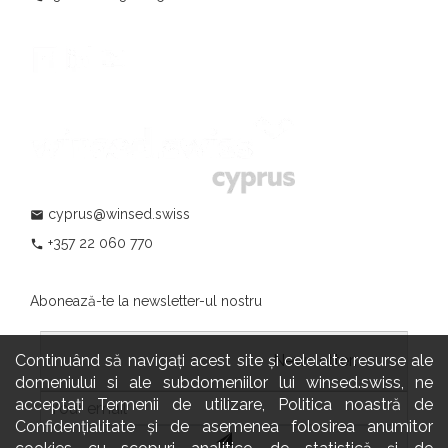
cyprus@winsed.swiss
mail
+357 22 060 770
phone
Abonează-te la newsletter-ul nostru
Continuând să navigați acest site și celelalte resurse ale
				                  	Newsletter:

domeniului si ale subdomeniilor lui winsed.swiss, ne
acceptați Termenii de utilizare, Politica noastră de
Confidențialitate și de asemenea folosirea anumitor