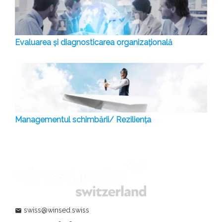
Evaluarea și diagnosticarea organizațională
Managementul schimbării/ Reziliența
swiss@winsed.swiss
mail