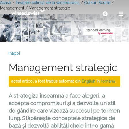
Acasă
/
Învățare extinsă de la winsedswiss
/
Cursuri Scurte
/
Management / Management strategic
Înapoi
Management strategic
acest articol a fost tradus automat din
English
în
română
.
A strategiza înseamnă a face alegeri, a
accepta compromisuri și a dezvolta un stil
de gândire care vizează succesul pe termen
lung. Stăpânește conceptele strategice de
bază și dezvoltă abilități cheie într-o gamă