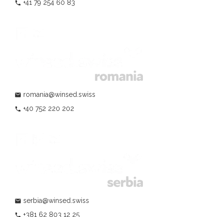
+41 79 254 60 83
phone
romania@winsed.swiss
mail
+40 752 220 202
phone
serbia@winsed.swiss
mail
+381 62 803 12 25
phone