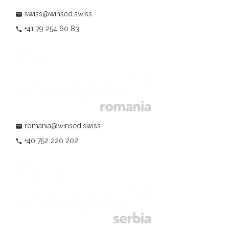
swiss@winsed.swiss
mail
+41 79 254 60 83
phone
romania@winsed.swiss
mail
+40 752 220 202
phone