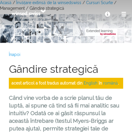
Acasă
/
Învățare extinsă de la winsedswiss
/
Cursuri Scurte
/
Management / Gândire strategică
Înapoi
Gândire strategică
acest articol a fost tradus automat din
English
în
română
.
Când vine vorba de a scrie planul tău de
luptă, ai spune că tind să fii mai analitic sau
intuitiv? Odată ce ai găsit răspunsul la
această întrebare (testul Myers-Briggs ar
putea ajuta), permite strategiei tale de