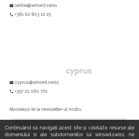
serbia@winsed.swiss
mail
+381 62 803 12 25
phone
cyprus@winsed.swiss
mail
+357 22 060 770
phone
Abonează-te la newsletter-ul nostru
Continuând să navigați acest site și celelalte resurse ale
				                  	Newsletter:

domeniului si ale subdomeniilor lui winsed.swiss, ne