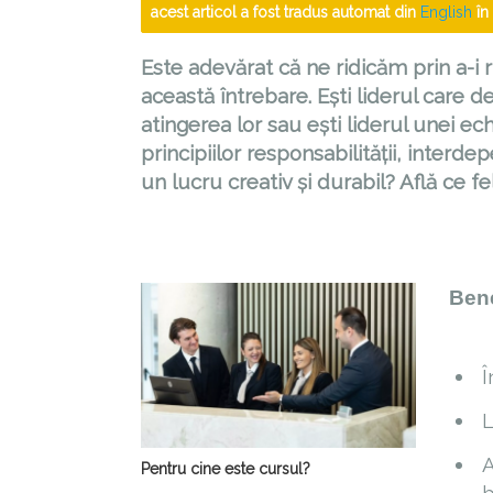
acest articol a fost tradus automat din
English
în
Este adevărat că ne ridicăm prin a-i ri
această întrebare. Ești liderul care d
atingerea lor sau ești liderul unei 
principiilor responsabilității, interd
un lucru creativ și durabil? Află ce fel 
Bene
Î
L
A
Pentru cine este cursul?