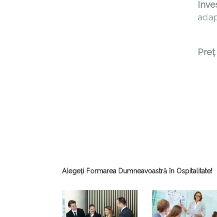
Inve
adap
Preț 
Alegeți Formarea Dumneavoastră în Ospitalitate!