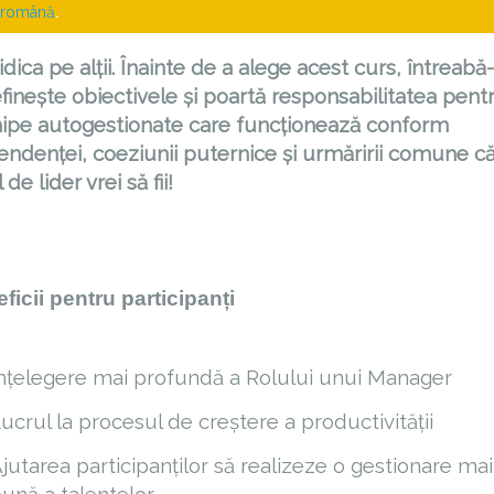
română
.
dica pe alții. Înainte de a alege acest curs, întreabă
efinește obiectivele și poartă responsabilitatea pent
echipe autogestionate care funcționează conform
ependenței, coeziunii puternice și urmăririi comune c
de lider vrei să fii!
ficii pentru participanți
nțelegere mai profundă a Rolului unui Manager
ucrul la procesul de creștere a productivității
jutarea participanților să realizeze o gestionare mai