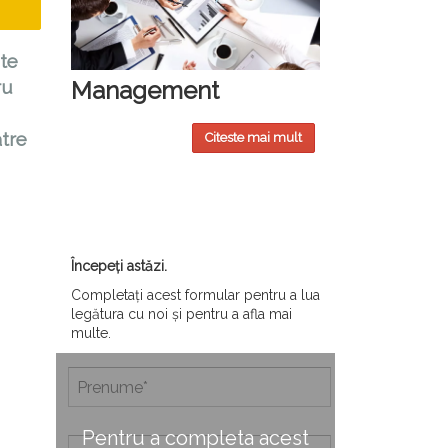
-te
Management
ru
ătre
Citeste mai mult
Începeți astăzi.
Completați acest formular pentru a lua
legătura cu noi și pentru a afla mai
multe.
Pentru a completa acest