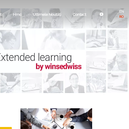
EN
t
Hmc
Ultimele Noutăți
Contact
RO