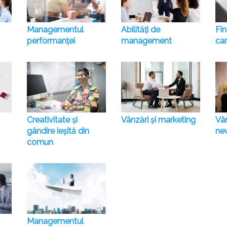
Managementul
Abilități de
Fin
performanței
management
car
Creativitate și
Vânzări și marketing
Vâ
gândire ieșită din
ne
comun
Managementul