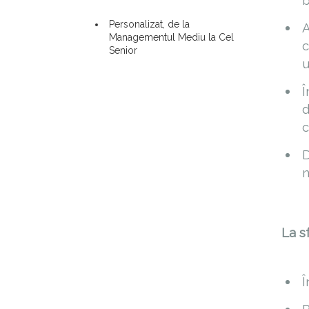
b
Personalizat, de la
A
Managementul Mediu la Cel
c
Senior
u
Î
d
c
D
n
La sf
Î