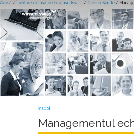
Acasă
/
Învățare extinsă de la winsedswiss
/
Cursuri Scurte
/ Manage
Înapoi
Managementul ech