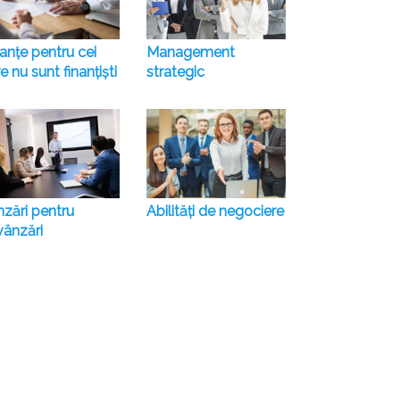
anțe pentru cei
Management
e nu sunt finanțiști
strategic
nzări pentru
Abilități de negociere
vânzări