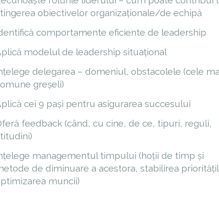
ecunoaște rolurile liderului – cum poate contribui l
tingerea obiectivelor organizaționale/de echipă
dentifică comportamente eficiente de leadership
plică modelul de leadership situațional
nțelege delegarea – domeniul, obstacolele (cele ma
omune greșeli)
plică cei 9 pași pentru asigurarea succesului
feră feedback (când, cu cine, de ce, tipuri, reguli,
titudini)
nțelege managementul timpului (hoții de timp și
etode de diminuare a acestora, stabilirea prioritățil
ptimizarea muncii)