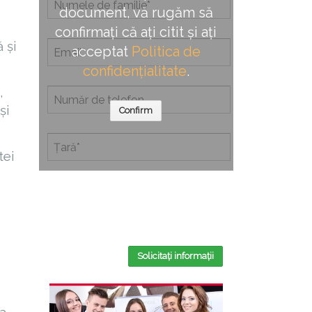
document, vă rugăm să
confirmați că ați citit și ați
 și
acceptat
Politica de
confidențialitate
.
,
și
Confirm
tei
Completând acest formular, confirmați
că ați citit și ați acceptat
Politica de
confidențialitate
.
Solicitați informații