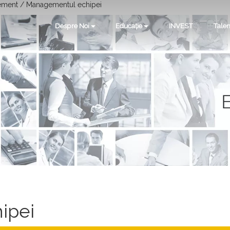
ment / Managementul echipei
Despre Noi
Educație
INVEST
Talen
ipei