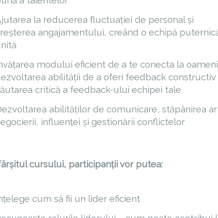
ună a talentelor
jutarea la reducerea fluctuației de personal și
reșterea angajamentului, creând o echipă puternică
nită
nvățarea modului eficient de a te conecta la oameni
ezvoltarea abilității de a oferi feedback constructiv 
ăutarea critică a feedback-ului echipei tale
ezvoltarea abilităților de comunicare, stăpânirea ar
egocierii, influenței și gestionării conflictelor
ârșitul cursului, participanții vor putea:
nțelege cum să fii un lider eficient