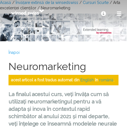
Acasă
/
Învățare extinsă de la winsedswiss
/
Cursuri Scurte
/ Arta
excelenței clienților / Neuromarketing
Înapoi
Neuromarketing
acest articol a fost tradus automat din
English
în
română
.
La finalul acestui curs, veți învăța cum să
utilizați neuromarketingul pentru a vă
adapta și inova în contextul rapid
schimbător al anului 2021 și mai departe,
veți înțelege ce înseamnă modelele neurale