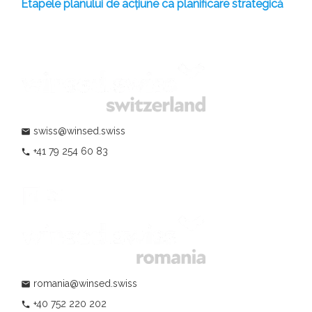
Etapele planului de acțiune ca planificare strategică
swiss@winsed.swiss
mail
+41 79 254 60 83
phone
romania@winsed.swiss
mail
+40 752 220 202
phone