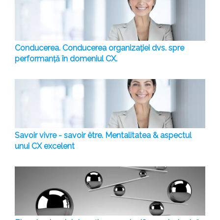
Conducerea. Conducerea organizației dvs. spre
performanță în domeniul CX.
Savoir vivre - savoir être. Mentalitatea & aspectul
unui CX excelent