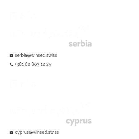
serbia@winsed.swiss
mail
+381 62 803 12 25
phone
cyprus@winsed.swiss
mail