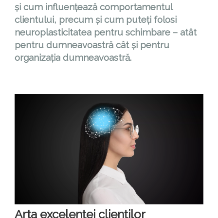
și cum influențează comportamentul
clientului, precum și cum puteți folosi
neuroplasticitatea pentru schimbare – atât
pentru dumneavoastră cât și pentru
organizația dumneavoastră.
Arta excelenței clienților