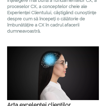
înțelegere mai bună a fundamentelor CX, a
proceselor CX, a conceptelor cheie ale
Experienței Clientului, câștigând cunoștințe
despre cum să începeți o călătorie de
îmbunătățire a CX în cadrul afacerii
dumneavoastră.
Arta excelenței clienților