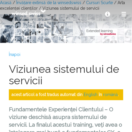
Acasă
/
Învățare extinsă de la winsedswiss
/
Cursuri Scurte
/ Arta
excelenței clienților / Viziunea sistemului de servicii
Înapoi
Viziunea sistemului de
servicii
acest articol a fost tradus automat din
English
în
română
.
Fundamentele Experienței Clientului – O
viziune deschisă asupra sistemului de
servicii. La finalul acestui training, veți avea o