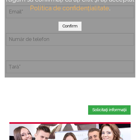
Politica de confidențialitate
.
Confirm
Completând acest formular, confirmați că ați citit și ați
acceptat
Politica de confidențialitate
.
Solicitați informații