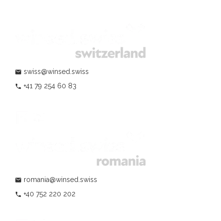
swiss@winsed.swiss
mail
+41 79 254 60 83
phone
romania@winsed.swiss
mail
+40 752 220 202
phone