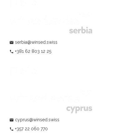
serbia@winsed.swiss
mail
+381 62 803 12 25
phone
cyprus@winsed.swiss
mail
+357 22 060 770
phone