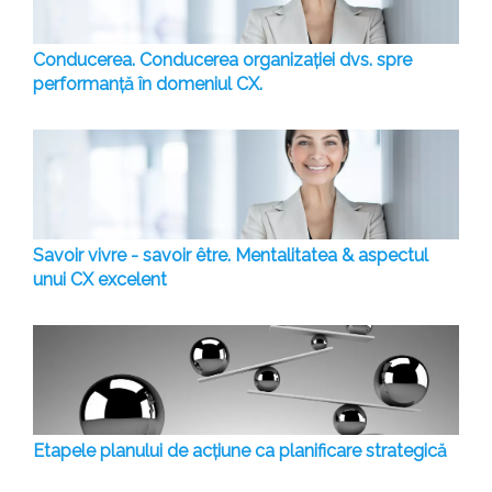
Conducerea. Conducerea organizației dvs. spre
performanță în domeniul CX.
Savoir vivre - savoir être. Mentalitatea & aspectul
unui CX excelent
Etapele planului de acțiune ca planificare strategică